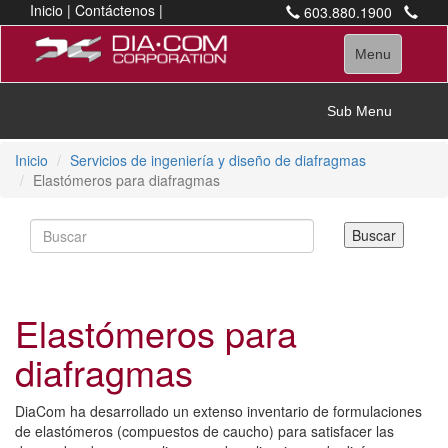
Inicio
|
Contáctenos
|
603.880.1900
Consulta
|
Glosario
|
Número gratuito (solo EE.
Términos y condiciones
UU.) Teléfono
Toggle
Menu
para proveedores
800.632.5681
navigation
marketing@diacom.com
Toggle
Sub Menu
navigation
Inicio
Servicios de ingeniería y diseño de diafragmas
Elastómeros para diafragmas
Elastómeros para
diafragmas
DiaCom ha desarrollado un extenso inventario de formulaciones
de elastómeros (compuestos de caucho) para satisfacer las