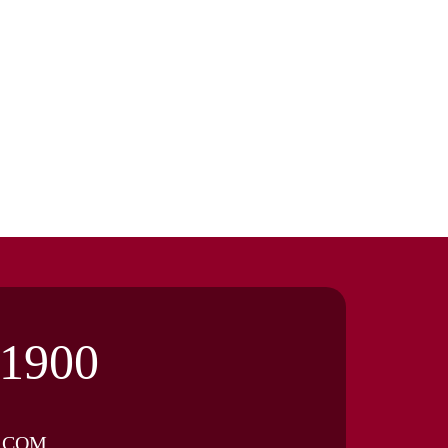
.1900
.COM