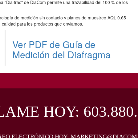
ema "Dia·trac" de DiaCom permite una trazabilidad del 100 % de los
ecnología de medición sin contacto y planes de muestreo AQL 0.65
de calidad para los productos que enviamos.
Ver PDF de Guía de
Medición del Diafragma
LAME HOY:
603.880
REO ELECTRÓNICO HOY:
MARKETING@DIACOM