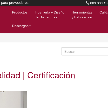
s para proveedores
603.880.19
Productos
Ingeniería y Diseño
Herramientas
Calid
de Diafragmas
y Fabricación
Descargas
lidad | Certificación