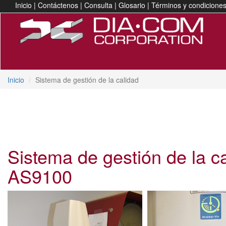
Inicio
|
Contáctenos
|
Consulta
|
Glosario
|
Términos y condicione
Inicio
Sistema de gestión de la calidad
Sistema de gestión de la ca
AS9100