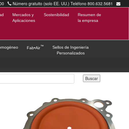
00
Número gratuito (solo EE. UU.) Teléfono 800.632.5681
marketing@diacom.com
ad
Mercados y
Sostenibilidad
Resumen de
Aplicaciones
la empresa
™
omogéneo
Sellos de Ingeniería
Fab•Air
Personalizados