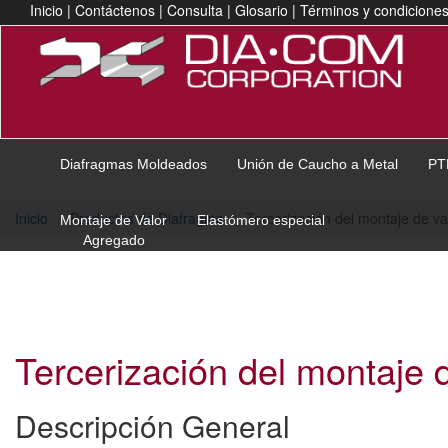
Inicio
|
Contáctenos
|
Consulta
|
Glosario
|
Términos y condicione
Diafragmas Moldeados
Unión de Caucho a Metal
PT
Inicio
Productos de Diafragma
Tercerización del montaje de va
Montaje de Valor
Elastómero especial
Agregado
Tercerización del montaje 
Descripción General