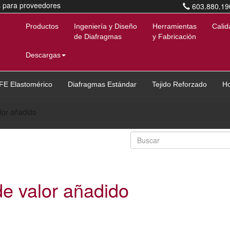
s para proveedores
603.880.19
Productos
Ingeniería y Diseño
Herramientas
Calid
de Diafragmas
y Fabricación
Descargas
FE Elastomérico
Diafragmas Estándar
Tejido Reforzado
H
lor añadido
de valor añadido