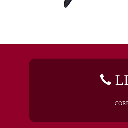
L
COR