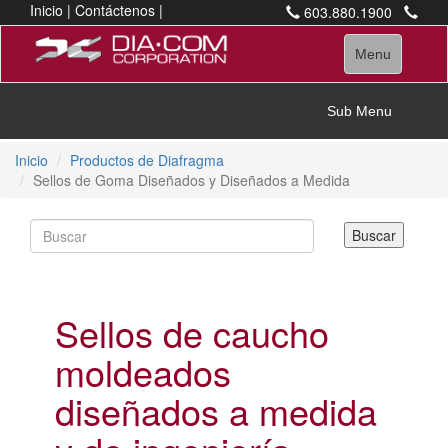
Inicio
|
Contáctenos
|
603.880.1900
Consulta
|
Glosario
|
Número gratuito (solo EE.
Términos y condiciones
UU.) Teléfono
Toggle
Menu
para proveedores
800.632.5681
navigation
marketing@diacom.com
Toggle
Sub Menu
navigation
Inicio
Productos de Diafragma
Sellos de Goma Diseñados y Diseñados a Medida
Sellos de caucho
moldeados
diseñados a medida